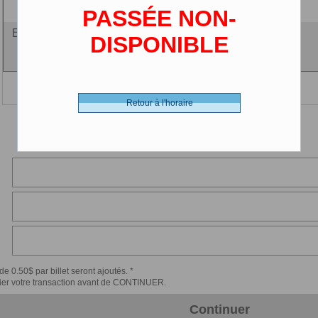
(2-12 ans)
PASSÉE NON-
Entrée fidélité - 0.00 $ (CDN)
DISPONIBLE
5 films 45$
Retour à l'horaire
de 0.50$ par billet seront ajoutés. *
érifier votre transaction avant de CONTINUER.
Continuer