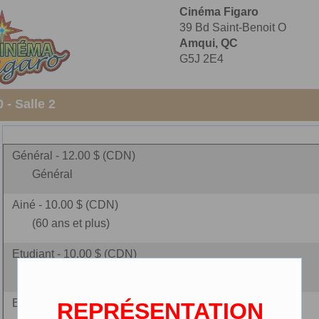
Cinéma Figaro
39 Bd Saint-Benoit O
Amqui, QC
G5J 2E4
 - Salle 2
Général - 12.00 $ (CDN)
Général
Ainé - 10.00 $ (CDN)
(60 ans et plus)
Etudiant - 10.00 $ (CDN)
(carte étudiante requise)
Enfant - 9.00 $ (CDN)
REPRÉSENTATION