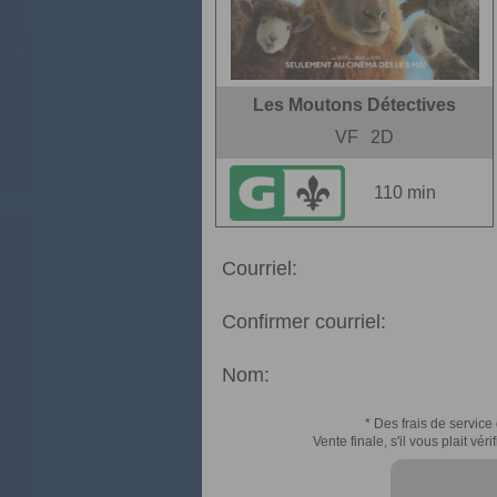
Les Moutons Détectives
VF
2D
110 min
Courriel:
Confirmer courriel:
Nom:
* Des frais de service 
Vente finale, s'il vous plait v