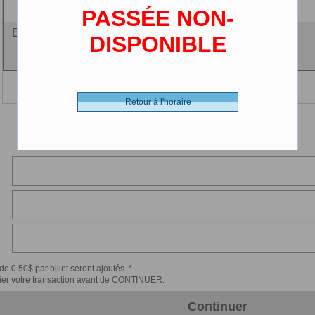
(2-12 ans)
PASSÉE NON-
Entrée fidélité - 0.00 $ (CDN)
DISPONIBLE
5 films 45$
Retour à l'horaire
de 0.50$ par billet seront ajoutés. *
érifier votre transaction avant de CONTINUER.
Continuer