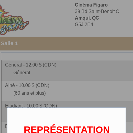
Cinéma Figaro
39 Bd Saint-Benoit O
Amqui, QC
G5J 2E4
 Salle 1
Général - 12.00 $ (CDN)
Général
Ainé - 10.00 $ (CDN)
(60 ans et plus)
Etudiant - 10.00 $ (CDN)
(carte étudiante requise)
Enfant - 9.00 $ (CDN)
REPRÉSENTATION